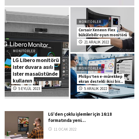
MONITÖRLER
Corsair Xeneon Flex
bükülebilir oyun monitörü
21 ARALIK 2022
MONITÖRLER
LG Libero monitörü
ister duvara asılı
MONITÖRLER
ister masaüstünde
Philips’ten e-mürekkep
kullanın
ekran destekli ikisi bir…
5 EYLÜL 2023
5 ARALIK 2022
LG’den çoklu işlemler için 16:18
formatında yeni…
11 OCAK 2022