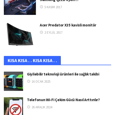
5 KASIM 2017
Acer Predator X35 kavisli monitör
2 EYLÜL 2017
KISA KISA . . KISA KISA . .
Giyilebilir teknoloji ürünleri ile sağlık takibi
16 OCAK 2025
Telefonun Wi-Fi Çekim Gücü Nasıl Arttırılır?
26 ARALIK 2024