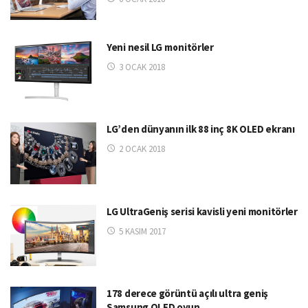
Yeni nesil LG monitörler
3 OCAK 2018
LG’den dünyanın ilk 88 inç 8K OLED ekranı
2 OCAK 2018
LG UltraGeniş serisi kavisli yeni monitörler
5 KASIM 2017
178 derece görüntü açılı ultra geniş
Samsung QLED oyun…