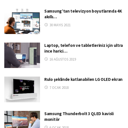
Samsung’tan televizyon boyutlarında 4K
akıllı…
30 MAYIS 2021
Laptop, telefon ve tabletleriniz için ultra
ince harici…
16 AĞUSTOS 2019
Rulo şeklinde katlanabilen LG OLED ekran
7 OCAK 2018
Samsung Thunderbolt 3 QLED kavisli
monitör
6 OCAK 2018