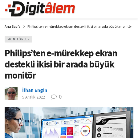
Ana Sayfa
Philips’ten e-mürekkep ekran destekli ikisi bir arada büyük monitör
MONITÖRLER
Philips’ten e-mürekkep ekran
destekli ikisi bir arada büyük
monitör
İlhan Engin
0
5 Aralık 2022