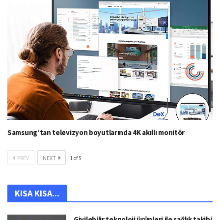
Samsung’tan televizyon boyutlarında 4K akıllı monitör
PREV
NEXT
1
of
5
KISA KISA...
Giyilebilir teknoloji ürünleri ile sağlık takibi