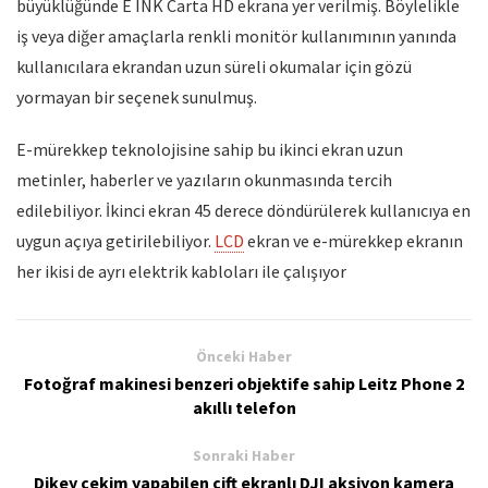
büyüklüğünde E INK Carta HD ekrana yer verilmiş. Böylelikle
iş veya diğer amaçlarla renkli monitör kullanımının yanında
kullanıcılara ekrandan uzun süreli okumalar için gözü
yormayan bir seçenek sunulmuş.
E-mürekkep teknolojisine sahip bu ikinci ekran uzun
metinler, haberler ve yazıların okunmasında tercih
edilebiliyor. İkinci ekran 45 derece döndürülerek kullanıcıya en
uygun açıya getirilebiliyor.
LCD
ekran ve e-mürekkep ekranın
her ikisi de ayrı elektrik kabloları ile çalışıyor
Önceki Haber
Fotoğraf makinesi benzeri objektife sahip Leitz Phone 2
akıllı telefon
Sonraki Haber
Dikey çekim yapabilen çift ekranlı DJI aksiyon kamera