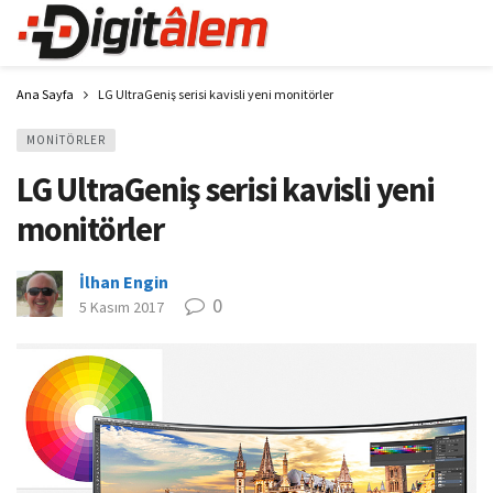
Ana Sayfa
LG UltraGeniş serisi kavisli yeni monitörler
MONITÖRLER
LG UltraGeniş serisi kavisli yeni
monitörler
İlhan Engin
0
5 Kasım 2017