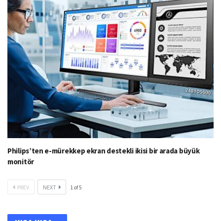
Philips’ten e-mürekkep ekran destekli ikisi bir arada büyük
monitör
PREV
NEXT
1
of
5