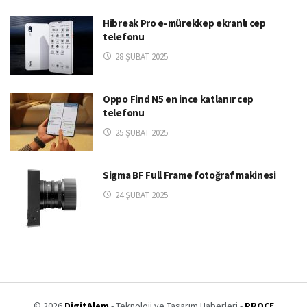
Hibreak Pro e-mürekkep ekranlı cep
telefonu
28 ŞUBAT 2025
Oppo Find N5 en ince katlanır cep
telefonu
25 ŞUBAT 2025
Sigma BF Full Frame fotoğraf makinesi
24 ŞUBAT 2025
© 2026
DigitAlem
- Teknoloji ve Tasarım Haberleri -
PROCE