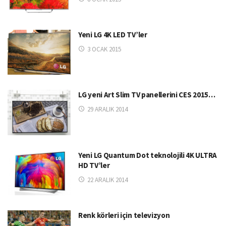
Yeni LG 4K LED TV’ler
3 OCAK 2015
LG yeni Art Slim TV panellerini CES 2015…
29 ARALIK 2014
Yeni LG Quantum Dot teknolojili 4K ULTRA
HD TV’ler
22 ARALIK 2014
Renk körleri için televizyon