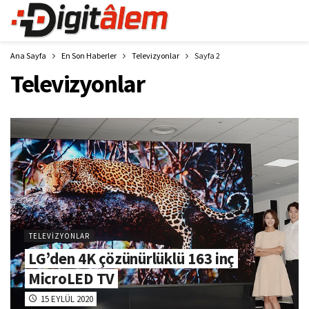
Ana Sayfa
En Son Haberler
Televizyonlar
Sayfa 2
Televizyonlar
TELEVIZYONLAR
LG’den 4K çözünürlüklü 163 inç
MicroLED TV
15 EYLÜL 2020