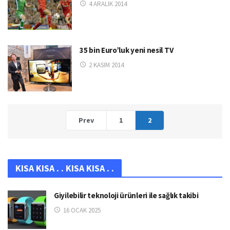
4 ARALIK 2014
35 bin Euro’luk yeni nesil TV
2 KASIM 2014
Prev
1
2
KISA KISA . . KISA KISA . .
Giyilebilir teknoloji ürünleri ile sağlık takibi
16 OCAK 2025