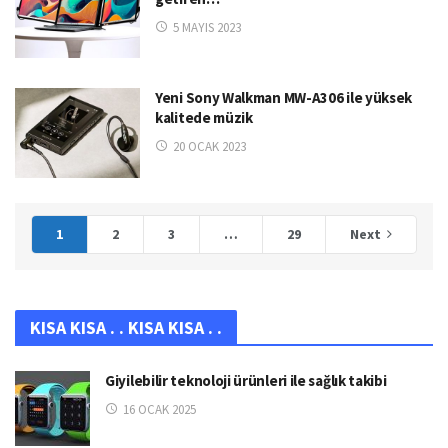
5 MAYIS 2023
Yeni Sony Walkman MW-A306 ile yüksek
kalitede müzik
20 OCAK 2023
1
2
3
…
29
Next
KISA KISA . . KISA KISA . .
Giyilebilir teknoloji ürünleri ile sağlık takibi
16 OCAK 2025