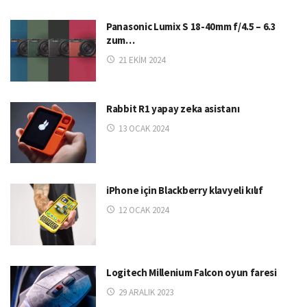
Panasonic Lumix S 18-40mm f/4.5 – 6.3
zum…
21 EKIM 2024
Rabbit R1 yapay zeka asistanı
13 OCAK 2024
iPhone için Blackberry klavyeli kılıf
12 OCAK 2024
Logitech Millenium Falcon oyun faresi
29 ARALIK 2023