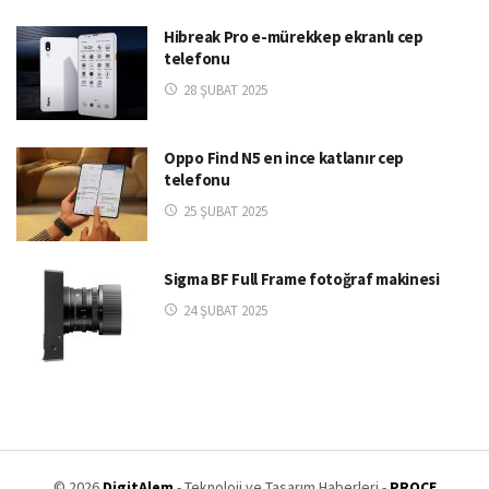
Hibreak Pro e-mürekkep ekranlı cep
telefonu
28 ŞUBAT 2025
Oppo Find N5 en ince katlanır cep
telefonu
25 ŞUBAT 2025
Sigma BF Full Frame fotoğraf makinesi
24 ŞUBAT 2025
© 2026
DigitAlem
- Teknoloji ve Tasarım Haberleri -
PROCE