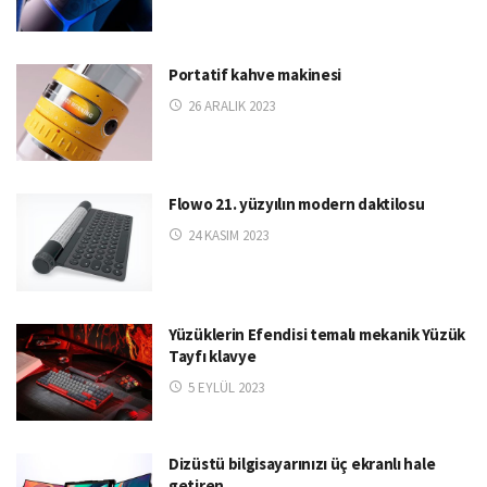
Portatif kahve makinesi
26 ARALIK 2023
Flowo 21. yüzyılın modern daktilosu
24 KASIM 2023
Yüzüklerin Efendisi temalı mekanik Yüzük
Tayfı klavye
5 EYLÜL 2023
Dizüstü bilgisayarınızı üç ekranlı hale
getiren…