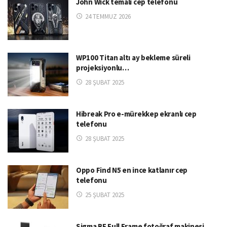
John Wick temalı cep telefonu
24 TEMMUZ 2026
WP100 Titan altı ay bekleme süreli
projeksiyonlu…
28 ŞUBAT 2025
Hibreak Pro e-mürekkep ekranlı cep
telefonu
28 ŞUBAT 2025
Oppo Find N5 en ince katlanır cep
telefonu
25 ŞUBAT 2025
Sigma BF Full Frame fotoğraf makinesi