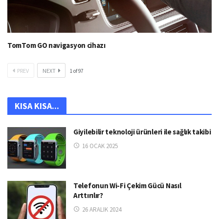
TomTom GO navigasyon cihazı
PREV
NEXT
1
of
97
KISA KISA...
Giyilebilir teknoloji ürünleri ile sağlık takibi
16 OCAK 2025
Telefonun Wi-Fi Çekim Gücü Nasıl
Arttırılır?
26 ARALIK 2024