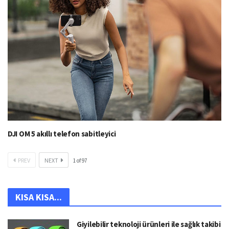
DJI OM 5 akıllı telefon sabitleyici
PREV
NEXT
1
of
97
KISA KISA...
Giyilebilir teknoloji ürünleri ile sağlık takibi