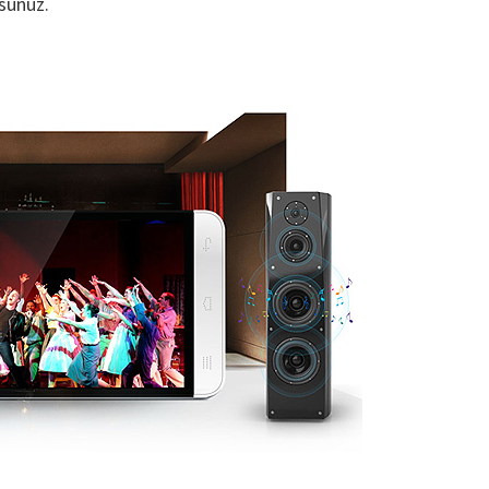
sunuz.