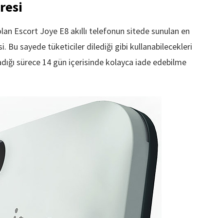
resi
lan Escort Joye E8 akıllı telefonun sitede sunulan en
. Bu sayede tüketiciler dilediği gibi kullanabilecekleri
adığı sürece 14 gün içerisinde kolayca iade edebilme