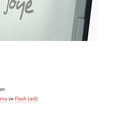
ran
ama
ve
Flash
Led
)