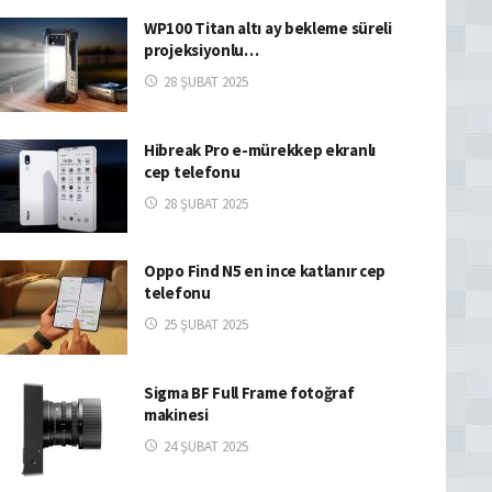
WP100 Titan altı ay bekleme süreli
projeksiyonlu…
28 ŞUBAT 2025
Hibreak Pro e-mürekkep ekranlı
cep telefonu
28 ŞUBAT 2025
Oppo Find N5 en ince katlanır cep
telefonu
25 ŞUBAT 2025
Sigma BF Full Frame fotoğraf
makinesi
24 ŞUBAT 2025