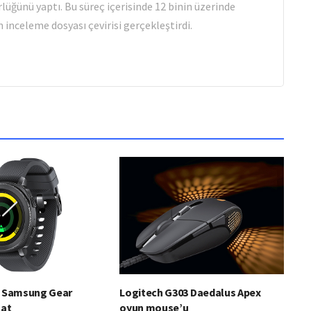
rlüğünü yaptı. Bu süreç içerisinde 12 binin üzerinde
 inceleme dosyası çevirisi gerçekleştirdi.
in Samsung Gear
Logitech G303 Daedalus Apex
aat
oyun mouse’u