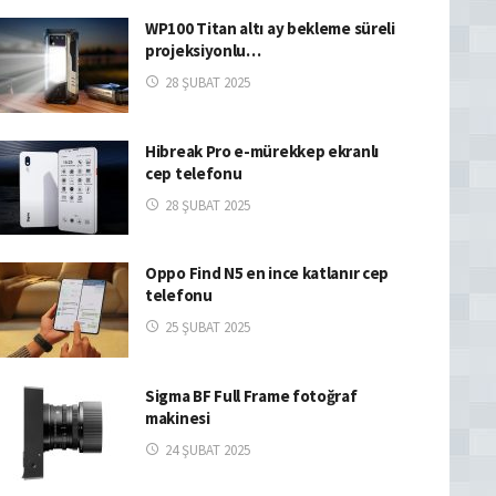
WP100 Titan altı ay bekleme süreli
projeksiyonlu…
28 ŞUBAT 2025
Hibreak Pro e-mürekkep ekranlı
cep telefonu
28 ŞUBAT 2025
Oppo Find N5 en ince katlanır cep
telefonu
25 ŞUBAT 2025
Sigma BF Full Frame fotoğraf
makinesi
24 ŞUBAT 2025