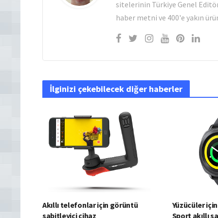
sitelerinin Türkiye Genel Editö
haber metni ve 400'e yakın ürün
İlginizi çekebilecek diğer haberler
Akıllı telefonlar için görüntü
Yüzücüler iç
sabitleyici cihaz
Sport akıllı s