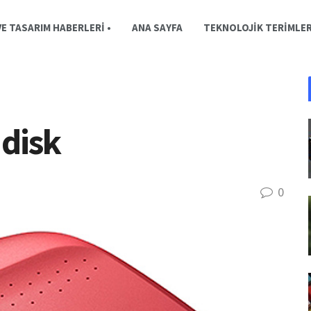
E TASARIM HABERLERI •
ANA SAYFA
TEKNOLOJIK TERIMLE
 disk
0