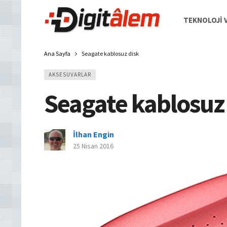
TEKNOLOJI V
Ana Sayfa
Seagate kablosuz disk
AKSESUVARLAR
Seagate kablosuz
İlhan Engin
25 Nisan 2016