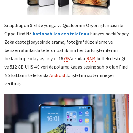
Snapdragon 8 Elite yonga ve Qualcomm Oryon işlemcisi ile
Oppo Find N5
katlanabilen cep telefonu
bünyesindeki Yapay
Zeka desteği sayesinde arama, fotoğraf düzenleme ve
benzeri alanlarda telefon sahibinin her türlü işlemlerini
hızlandırıp kolaylaştırıyor. 16
GB
’a kadar
RAM
bellek desteği
ve 512 GB UHS 4.0 veri depolama kapasitesine sahip olan Find
N5 katlanır telefonda
Android
15 işletim sistemine yer
verilmiş.