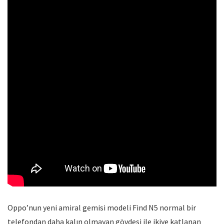
Oppo’nun yeni amiral gemisi modeli Find N5 normal bir
telefondan daha kalın olmayan gövdesi ile ikiye katlanan