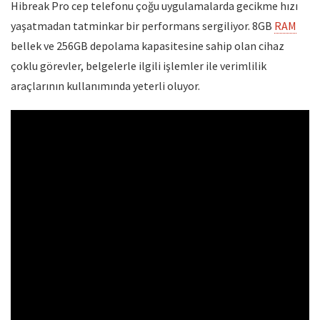
Hibreak Pro cep telefonu çoğu uygulamalarda gecikme hızı
yaşatmadan tatminkar bir performans sergiliyor. 8GB
RAM
bellek ve 256GB depolama kapasitesine sahip olan cihaz
çoklu görevler, belgelerle ilgili işlemler ile verimlilik
araçlarının kullanımında yeterli oluyor.