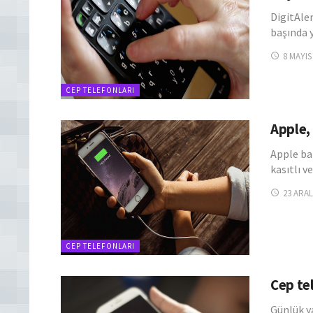
DigitAle
başında y
8 MAYIS
CEP TELEFONLARI
Apple, 
Apple ba
kasıtlı v
23 ARAL
CEP TELEFONLARI
Cep te
Günlük ya