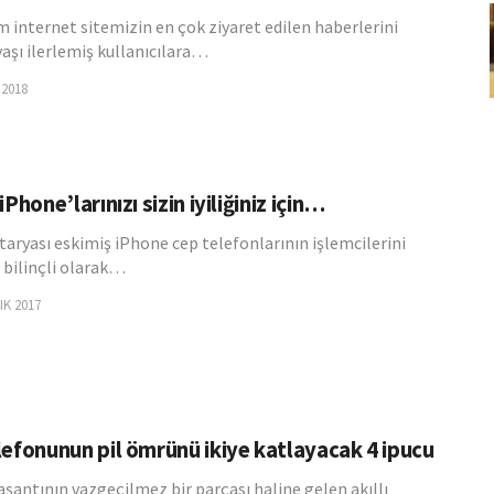
m internet sitemizin en çok ziyaret edilen haberlerini
aşı ilerlemiş kullanıcılara…
 2018
iPhone’larınızı sizin iyiliğiniz için…
taryası eskimiş iPhone cep telefonlarının işlemcilerini
e bilinçli olarak…
IK 2017
lefonunun pil ömrünü ikiye katlayacak 4 ipucu
şantının vazgeçilmez bir parçası haline gelen akıllı