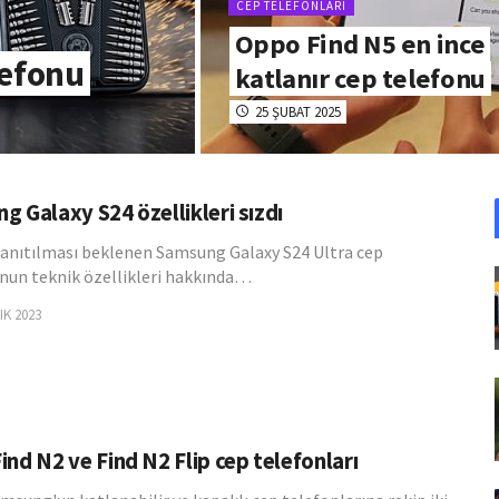
CEP TELEFONLARI
Oppo Find N5 en ince
lefonu
katlanır cep telefonu
25 ŞUBAT 2025
g Galaxy S24 özellikleri sızdı
tanıtılması beklenen Samsung Galaxy S24 Ultra cep
nun teknik özellikleri hakkında…
IK 2023
nd N2 ve Find N2 Flip cep telefonları