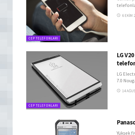
telefonl
6 EKIM 
CEP TELEFONLARI
LG V20 
telef
LG Electr
7.0 Noug
14 AĞU
CEP TELEFONLARI
Panason
Yüksek fi