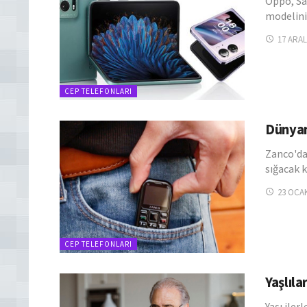
Oppo, Sa
modelini
17 ARAL
CEP TELEFONLARI
Dünyan
Zanco'da
sığacak 
23 OCAK
CEP TELEFONLARI
Yaşlıla
Yaşı iler