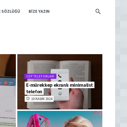
R SÖZLÜĞÜ
BIZE YAZIN
CEP TELEFONLARI
E-mürekkep ekranlı minimalist
telefon
10 KASIM 2024