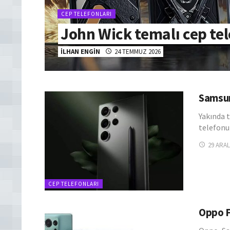
CEP TELEFONLARI
John Wick temalı cep te
İLHAN ENGIN
24 TEMMUZ 2026
Samsun
Yakında 
telefonu
29 ARAL
CEP TELEFONLARI
Oppo Fi