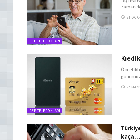
zaman d
21 OCAK
CEP TELEFONLARI
Kredi k
Öncelikli
günümüz
24 MAYI
CEP TELEFONLARI
Türkiye
kaça