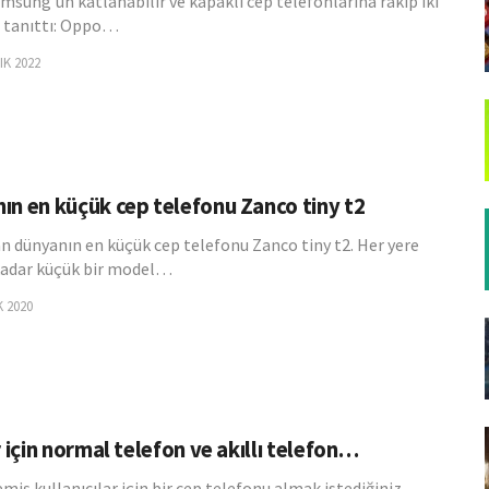
msung'un katlanabilir ve kapaklı cep telefonlarına rakip iki
 tanıttı: Oppo…
IK 2022
ın en küçük cep telefonu Zanco tiny t2
n dünyanın en küçük cep telefonu Zanco tiny t2. Her yere
kadar küçük bir model…
 2020
r için normal telefon ve akıllı telefon…
lemiş kullanıcılar için bir cep telefonu almak istediğiniz