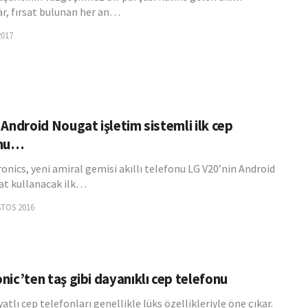
ar, fırsat bulunan her an…
2017
Android Nougat işletim sistemli ilk cep
onu…
onics, yeni amiral gemisi akıllı telefonu LG V20’nin Android
at kullanacak ilk…
STOS 2016
ic’ten taş gibi dayanıklı cep telefonu
yatlı cep telefonları genellikle lüks özellikleriyle öne çıkar.