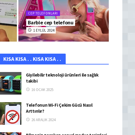
CEP TELEFONLARI
Barbie cep telefonu
1 EYLÜL 2024
KISA KISA . . KISA KISA . .
Giyilebilir teknoloji ürünleri ile sağlık
takibi
16 OCAK 2025
Telefonun Wi-Fi Çekim Gücü Nasıl
Arttırılır?
26 ARALIK 2024