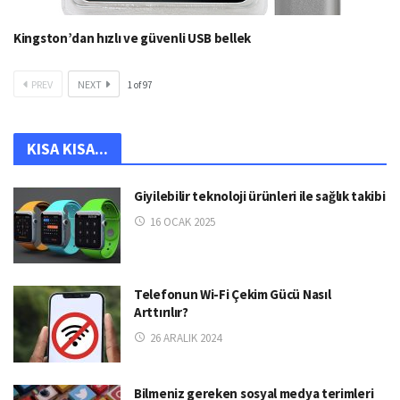
Kingston’dan hızlı ve güvenli USB bellek
PREV
NEXT
1
of
97
KISA KISA...
Giyilebilir teknoloji ürünleri ile sağlık takibi
16 OCAK 2025
Telefonun Wi-Fi Çekim Gücü Nasıl
Arttırılır?
26 ARALIK 2024
Bilmeniz gereken sosyal medya terimleri