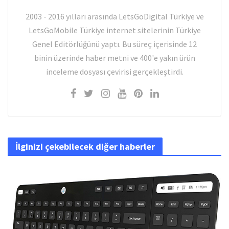
2003 - 2016 yılları arasında LetsGoDigital Türkiye ve
LetsGoMobile Türkiye internet sitelerinin Türkiye
Genel Editörlüğünü yaptı. Bu süreç içerisinde 12
binin üzerinde haber metni ve 400'e yakın ürün
inceleme dosyası çevirisi gerçekleştirdi.
İlginizi çekebilecek diğer haberler