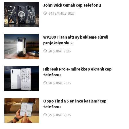
John Wick temalı cep telefonu
24 TEMMUZ 2026
WP100 Titan altı ay bekleme süreli
projeksiyonlu…
28 ŞUBAT 2025
Hibreak Pro e-mürekkep ekranlı cep
telefonu
28 ŞUBAT 2025
Oppo Find N5 en ince katlanır cep
telefonu
25 ŞUBAT 2025