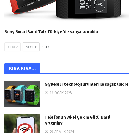
Sony SmartBand Talk Türkiye’de satışa sunuldu
PREV
NEXT
1
of
97
KISA KISA...
Giyilebilir teknoloji ürünleri ile sağlık takibi
16 OCAK 2025
Telefonun Wi-Fi Çekim Gücü Nasıl
Arttırılır?
26 ARALIK 2024