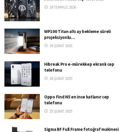
24 TEMMUZ 2026
WP100 Titan altı ay bekleme süreli
projeksiyonlu…
28 ŞUBAT 2025
Hibreak Pro e-mürekkep ekranlı cep
telefonu
28 ŞUBAT 2025
Oppo Find N5 en ince katlanır cep
telefonu
25 ŞUBAT 2025
Sigma BF Full Frame fotoğraf makinesi