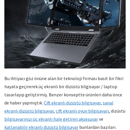
Bu ihtiyacı göz önüne alan bir teknoloji firması basit bir fikri
hayata geçirerek üç ekranlı bir dizüstü bilgisayar / laptop
tasarlayıp geliştirmiş. Benzer konseptte ürünleri daha önce
de haber yapmıştık.
Çift ekranlı dizüstü bilgisayar
,
sanal
ekranlı dizüstü bilgisayar
,
çift ekranlı oyun bilgisayarı
, dizüstü
bilgisayarınızı üç ekranlı hale getiren aksesuvar
ve
katlanabilir ekranlı dizüstü bilgisayar
bunlardan bazıları.