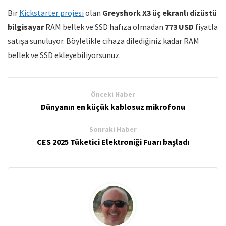
Bir
Kickstarter projesi
olan
Greyshork X3 üç ekranlı dizüstü
bilgisayar
RAM bellek ve SSD hafıza olmadan
773 USD
fiyatla
satışa sunuluyor. Böylelikle cihaza dilediğiniz kadar RAM
bellek ve SSD ekleyebiliyorsunuz.
Önceki Haber
Dünyanın en küçük kablosuz mikrofonu
Sonraki Haber
CES 2025 Tüketici Elektroniği Fuarı başladı