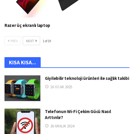
Razer üç ekranlı laptop
PREV
NEXT
1
of
19
KISA KISA...
Giyilebilir teknoloji ürünleri ile sağlık takibi
16 OCAK 2025
Telefonun Wi-Fi Çekim Gücü Nasıl
Arttırılır?
26 ARALIK 2024