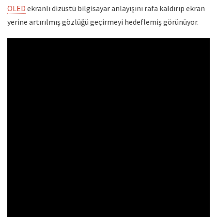
OLED
ekranlı dizüstü bilgisayar anlayışını rafa kaldırıp ekran
yerine artırılmış gözlüğü geçirmeyi hedeflemiş görünüyor.