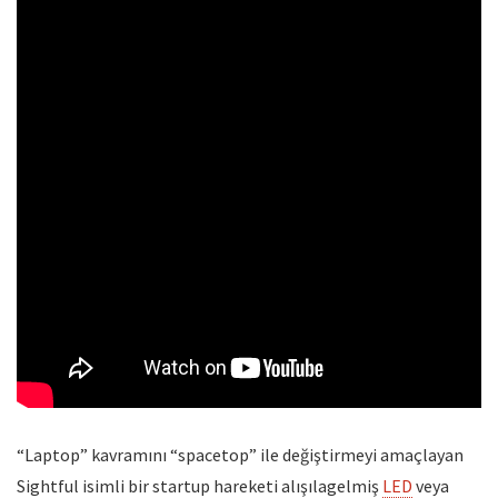
“Laptop” kavramını “spacetop” ile değiştirmeyi amaçlayan
Sightful isimli bir startup hareketi alışılagelmiş
LED
veya