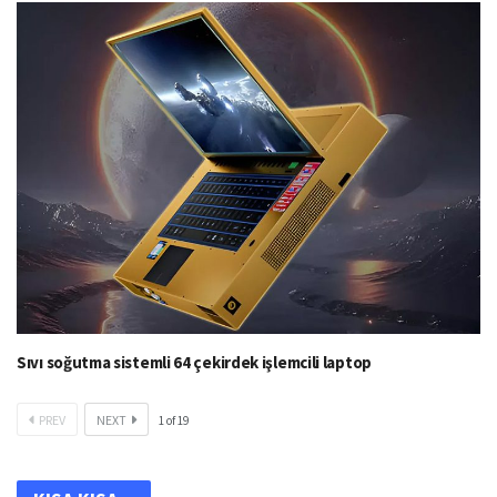
Sıvı soğutma sistemli 64 çekirdek işlemcili laptop
PREV
NEXT
1
of
19