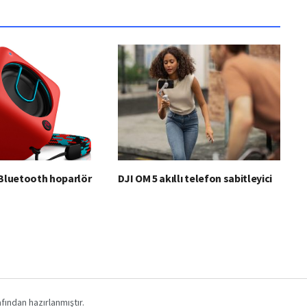
 Bluetooth hoparlör
DJI OM 5 akıllı telefon sabitleyici
fından hazırlanmıştır.