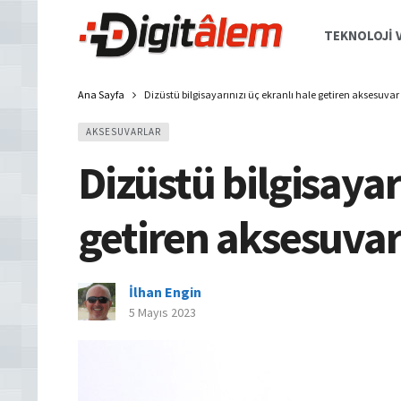
TEKNOLOJI V
Ana Sayfa
Dizüstü bilgisayarınızı üç ekranlı hale getiren aksesuvar
AKSESUVARLAR
Dizüstü bilgisayar
getiren aksesuva
İlhan Engin
5 Mayıs 2023