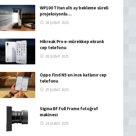
WP100 Titan altı ay bekleme süreli
projeksiyonlu…
28 ŞUBAT 2025
Hibreak Pro e-mürekkep ekranlı
cep telefonu
28 ŞUBAT 2025
Oppo Find N5 en ince katlanır cep
telefonu
25 ŞUBAT 2025
Sigma BF Full Frame fotoğraf
makinesi
24 ŞUBAT 2025