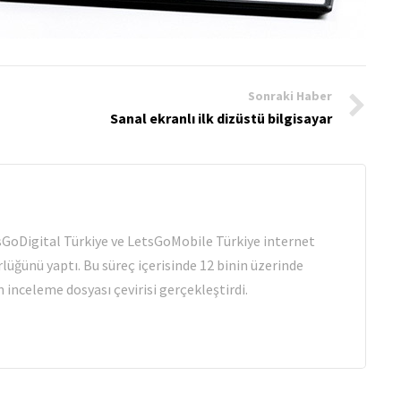
Sonraki Haber
Sanal ekranlı ilk dizüstü bilgisayar
tsGoDigital Türkiye ve LetsGoMobile Türkiye internet
rlüğünü yaptı. Bu süreç içerisinde 12 binin üzerinde
 inceleme dosyası çevirisi gerçekleştirdi.