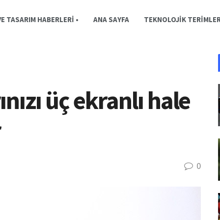
E TASARIM HABERLERI •
ANA SAYFA
TEKNOLOJIK TERIMLE
ınızı üç ekranlı hale
r
0