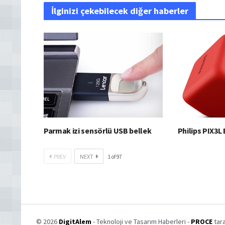
İlginizi çekebilecek diğer haberler
Parmak izi sensörlü USB bellek
Philips PIX3L
PREV
NEXT
1
of
97
© 2026
DigitAlem
- Teknoloji ve Tasarım Haberleri -
PROCE
tara