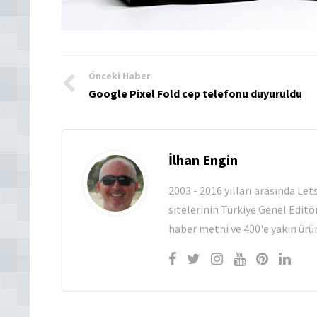
Önceki Haber
Google Pixel Fold cep telefonu duyuruldu
İlhan Engin
2003 - 2016 yılları arasında Le
sitelerinin Türkiye Genel Editö
haber metni ve 400'e yakın ürün