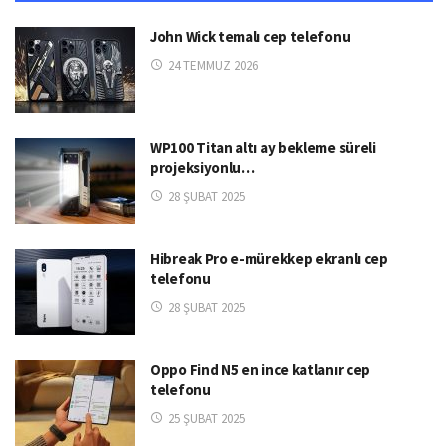
John Wick temalı cep telefonu
24 TEMMUZ 2026
WP100 Titan altı ay bekleme süreli
projeksiyonlu…
28 ŞUBAT 2025
Hibreak Pro e-mürekkep ekranlı cep
telefonu
28 ŞUBAT 2025
Oppo Find N5 en ince katlanır cep
telefonu
25 ŞUBAT 2025