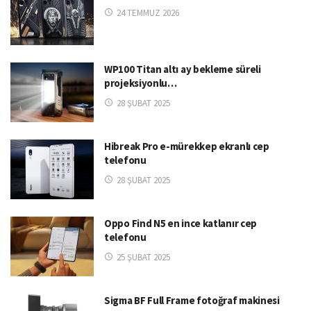
24 TEMMUZ 2026
WP100 Titan altı ay bekleme süreli
projeksiyonlu…
28 ŞUBAT 2025
Hibreak Pro e-mürekkep ekranlı cep
telefonu
28 ŞUBAT 2025
Oppo Find N5 en ince katlanır cep
telefonu
25 ŞUBAT 2025
Sigma BF Full Frame fotoğraf makinesi