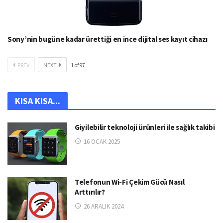
Sony’nin bugüne kadar ürettiği en ince dijital ses kayıt cihazı
PREV
NEXT
1
of
97
KISA KISA...
Giyilebilir teknoloji ürünleri ile sağlık takibi
16 OCAK 2025
Telefonun Wi-Fi Çekim Gücü Nasıl
Arttırılır?
26 ARALIK 2024