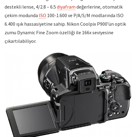
destekli lense, 4/2.8 – 6.5
diyafram
değerlerine, otomatik
çekim modunda
ISO
100-1.600 ve P/A/S/M modlarında ISO
6.400 ışık hassasiyetine sahip. Nikon Coolpix P900’ün optik
zumu Dynamic Fine Zoom özelliği ile 166x seviyesine
çıkartılabiliyor.