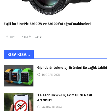
Fujifilm FinePix S9900W ve S9800 fotoğraf makineleri
PREV
NEXT
1
of
24
KISA KISA...
Giyilebilir teknoloji ürünleri ile sağlık takibi
16 OCAK 2025
Telefonun Wi-Fi Çekim Gücü Nasıl
Arttırılır?
26 ARALIK 2024