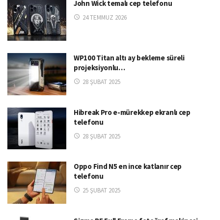
John Wick temalı cep telefonu
24 TEMMUZ 2026
WP100 Titan altı ay bekleme süreli
projeksiyonlu…
28 ŞUBAT 2025
Hibreak Pro e-mürekkep ekranlı cep
telefonu
28 ŞUBAT 2025
Oppo Find N5 en ince katlanır cep
telefonu
25 ŞUBAT 2025