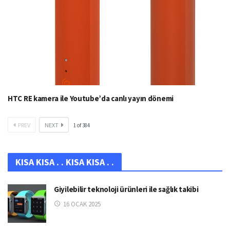
HTC RE kamera ile Youtube’da canlı yayın dönemi
PREV
NEXT
1
of
384
KISA KISA . . KISA KISA . .
Giyilebilir teknoloji ürünleri ile sağlık takibi
16 OCAK 2025