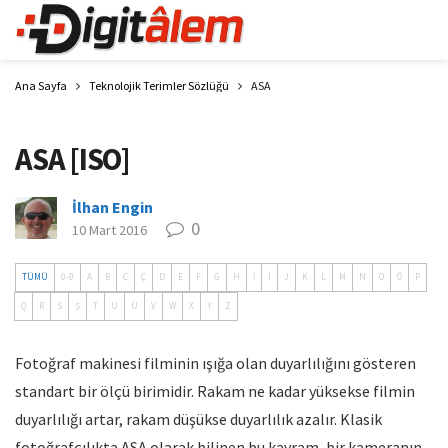
Ana Sayfa
Teknolojik Terimler Sözlüğü
ASA
ASA [ISO]
İlhan Engin
0
10 Mart 2016
TÜMÜ
0-9
A
B
C
Ç
D
E
F
G
H
İ
I
J
K
L
M
N
O
Ö
P
Q
R
S
Ş
T
U
Ü
V
W
X
Y
Z
Fotoğraf makinesi filminin ışığa olan duyarlılığını gösteren
standart bir ölçü birimidir. Rakam ne kadar yüksekse filmin
duyarlılığı artar, rakam düşükse duyarlılık azalır. Klasik
fotoğrafçılıkta ASA olarak bilinen bu kavram, bir kameranın