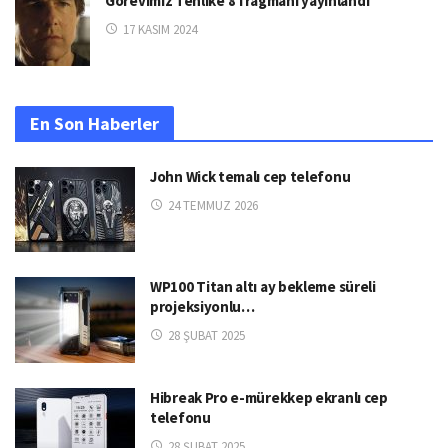
Görevimiz Tehlike 8 fragmanı yayınlandı
17 KASIM 2024
En Son Haberler
John Wick temalı cep telefonu
24 TEMMUZ 2026
WP100 Titan altı ay bekleme süreli
projeksiyonlu…
28 ŞUBAT 2025
Hibreak Pro e-mürekkep ekranlı cep
telefonu
28 ŞUBAT 2025