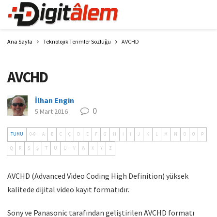
Ana Sayfa
Teknolojik Terimler Sözlüğü
AVCHD
AVCHD
İlhan Engin
0
5 Mart 2016
TÜMÜ
0-9
A
B
C
Ç
D
E
F
G
H
İ
I
J
K
L
M
N
O
Ö
P
Q
R
S
Ş
T
U
Ü
V
W
X
Y
Z
AVCHD (Advanced Video Coding High Definition) yüksek
kalitede dijital video kayıt formatıdır.
Sony ve Panasonic tarafından geliştirilen AVCHD formatı