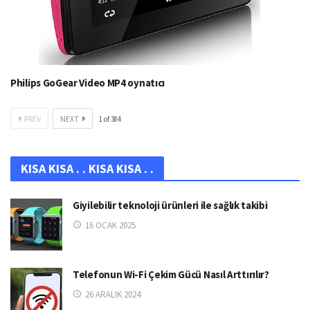
Philips GoGear Video MP4 oynatıcı
PREV
NEXT
1
of
384
KISA KISA . . KISA KISA . .
Giyilebilir teknoloji ürünleri ile sağlık takibi
16 OCAK 2025
Telefonun Wi-Fi Çekim Gücü Nasıl Arttırılır?
26 ARALIK 2024