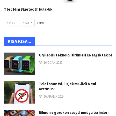
Ttec Mini Bluetooth kulaklık
PREV
NEXT
1
of
97
KISA KISA...
Giyilebilir teknoloji ürünleri ile sağlık takibi
16 OCAK 2025
Telefonun Wi-Fi Çekim Gücü Nasıl
Arttırılır?
26 ARALIK 2024
Bilmeniz gereken sosyal medya terimleri