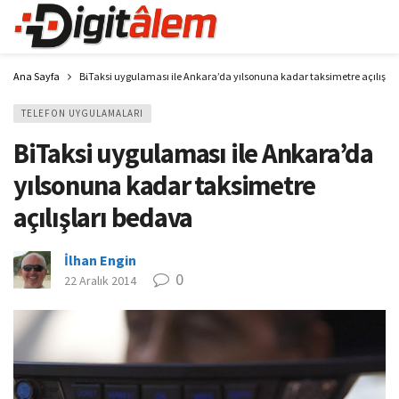
Ana Sayfa
BiTaksi uygulaması ile Ankara’da yılsonuna kadar taksimetre açılışla
TELEFON UYGULAMALARI
BiTaksi uygulaması ile Ankara’da
yılsonuna kadar taksimetre
açılışları bedava
İlhan Engin
0
22 Aralık 2014