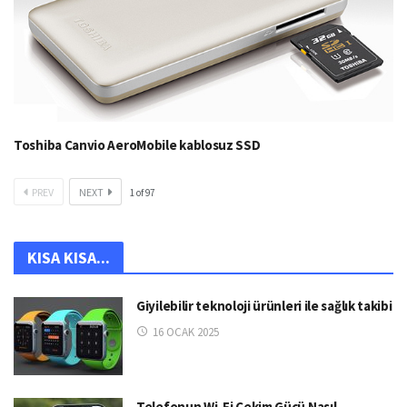
Toshiba Canvio AeroMobile kablosuz SSD
PREV
NEXT
1
of
97
KISA KISA...
Giyilebilir teknoloji ürünleri ile sağlık takibi
16 OCAK 2025
Telefonun Wi-Fi Çekim Gücü Nasıl