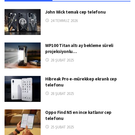
John Wick temalı cep telefonu
24 TEMMUZ 2026
WP100 Titan altı ay bekleme süreli
projeksiyonlu…
28 ŞUBAT 2025
Hibreak Pro e-mürekkep ekranlı cep
telefonu
28 ŞUBAT 2025
Oppo Find N5 en ince katlanır cep
telefonu
25 ŞUBAT 2025