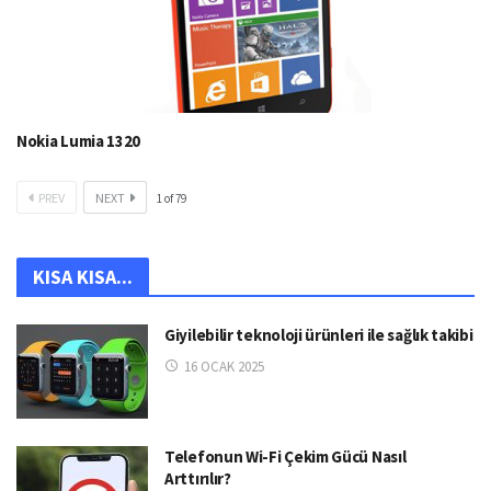
Nokia Lumia 1320
PREV
NEXT
1
of
79
KISA KISA...
Giyilebilir teknoloji ürünleri ile sağlık takibi
16 OCAK 2025
Telefonun Wi-Fi Çekim Gücü Nasıl
Arttırılır?