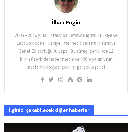
İlhan Engin
2003 - 2016 yılları arasında LetsGoDigital Türkiye ve
LetsGoMobile Türkiye internet sitelerinin Türkiye
Genel Editörlüğünü yaptı. Bu süreç içerisinde 12
binin üzerinde haber metni ve 400'e yakın ürün
inceleme dosyası çevirisi gerçekleştirdi.
İlginizi çekebilecek diğer haberler