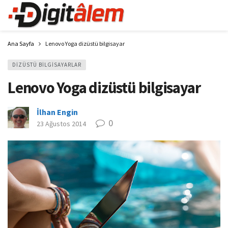
Ana Sayfa
Lenovo Yoga dizüstü bilgisayar
DIZÜSTÜ BILGISAYARLAR
Lenovo Yoga dizüstü bilgisayar
İlhan Engin
0
23 Ağustos 2014