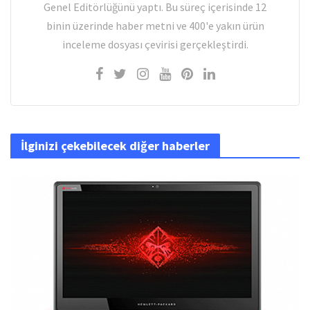
Genel Editörlüğünü yaptı. Bu süreç içerisinde 12
binin üzerinde haber metni ve 400'e yakın ürün
inceleme dosyası çevirisi gerçekleştirdi.
İlginizi çekebilecek diğer haberler