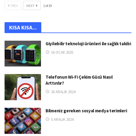
PREV
NEXT
1
of
19
KISA KISA...
Giyilebilir teknoloji ürünleri ile sağlık takibi
16 OCAK 2025
Telefonun Wi-Fi Çekim Gücü Nasıl
Arttırılır?
26 ARALIK 2024
Bilmeniz gereken sosyal medya terimleri
5 ARALIK 2024