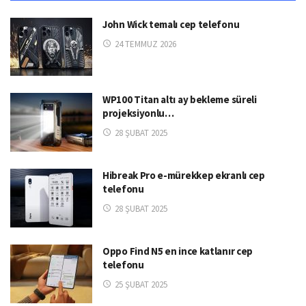
John Wick temalı cep telefonu
24 TEMMUZ 2026
WP100 Titan altı ay bekleme süreli
projeksiyonlu…
28 ŞUBAT 2025
Hibreak Pro e-mürekkep ekranlı cep
telefonu
28 ŞUBAT 2025
Oppo Find N5 en ince katlanır cep
telefonu
25 ŞUBAT 2025