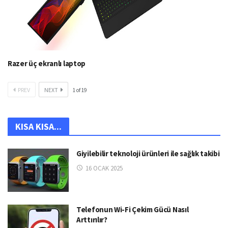
Razer üç ekranlı laptop
PREV
NEXT
1
of
19
KISA KISA...
Giyilebilir teknoloji ürünleri ile sağlık takibi
16 OCAK 2025
Telefonun Wi-Fi Çekim Gücü Nasıl
Arttırılır?