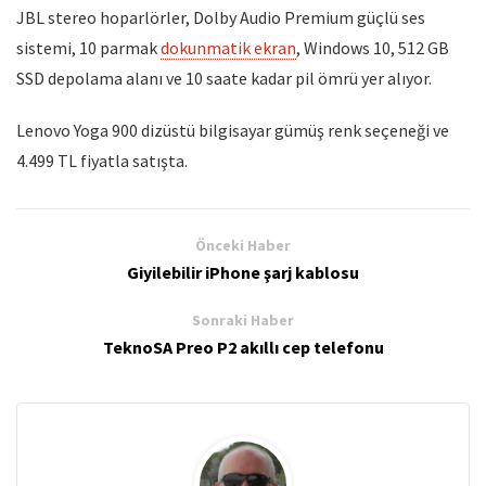
JBL stereo hoparlörler, Dolby Audio Premium güçlü ses
sistemi, 10 parmak
dokunmatik ekran
, Windows 10, 512 GB
SSD depolama alanı ve 10 saate kadar pil ömrü yer alıyor.
Lenovo Yoga 900 dizüstü bilgisayar gümüş renk seçeneği ve
4.499 TL fiyatla satışta.
Önceki Haber
Giyilebilir iPhone şarj kablosu
Sonraki Haber
TeknoSA Preo P2 akıllı cep telefonu