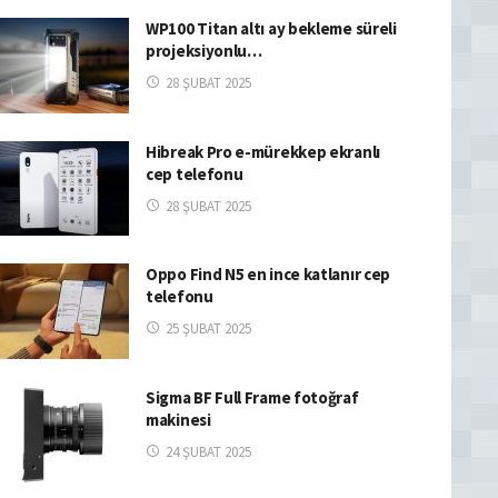
WP100 Titan altı ay bekleme süreli
projeksiyonlu…
28 ŞUBAT 2025
Hibreak Pro e-mürekkep ekranlı
cep telefonu
28 ŞUBAT 2025
Oppo Find N5 en ince katlanır cep
telefonu
25 ŞUBAT 2025
Sigma BF Full Frame fotoğraf
makinesi
24 ŞUBAT 2025