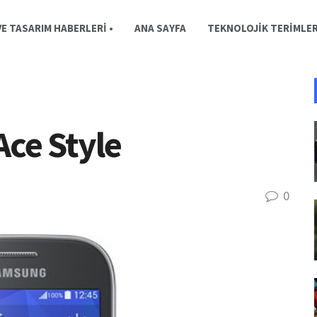
E TASARIM HABERLERI •
ANA SAYFA
TEKNOLOJIK TERIMLE
ce Style
0