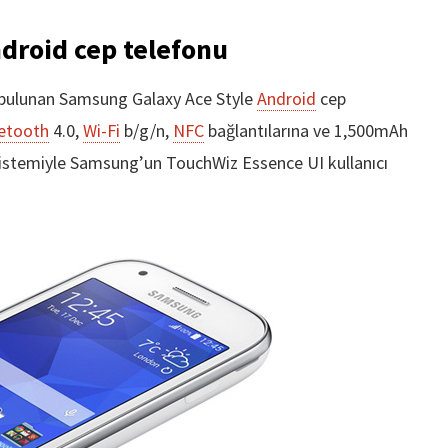
droid cep telefonu
ı bulunan Samsung Galaxy Ace Style
Android
cep
etooth
4.0,
Wi-Fi
b/g/n,
NFC
bağlantılarına ve 1,500mAh
im sistemiyle Samsung’un TouchWiz Essence UI kullanıcı