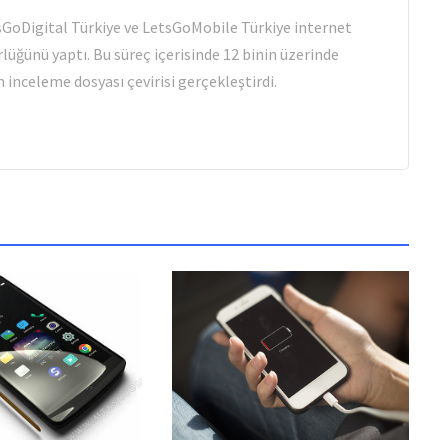
tsGoDigital Türkiye ve LetsGoMobile Türkiye internet
rlüğünü yaptı. Bu süreç içerisinde 12 binin üzerinde
 inceleme dosyası çevirisi gerçekleştirdi.