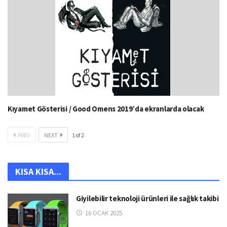
Kıyamet Gösterisi / Good Omens 2019’da ekranlarda olacak
PREV
NEXT
1
of
2
KISA KISA...
Giyilebilir teknoloji ürünleri ile sağlık takibi
16 OCAK 2025