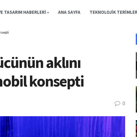
E TASARIM HABERLERI •
ANA SAYFA
TEKNOLOJIK TERIMLE
nsepti
ücünün aklını
obil konsepti
0