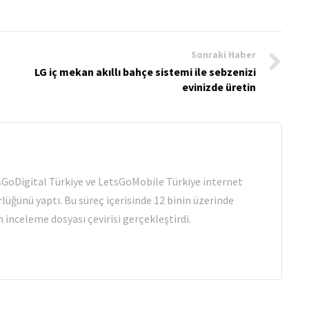
Sonraki Haber
LG iç mekan akıllı bahçe sistemi ile sebzenizi
evinizde üretin
tsGoDigital Türkiye ve LetsGoMobile Türkiye internet
rlüğünü yaptı. Bu süreç içerisinde 12 binin üzerinde
 inceleme dosyası çevirisi gerçekleştirdi.