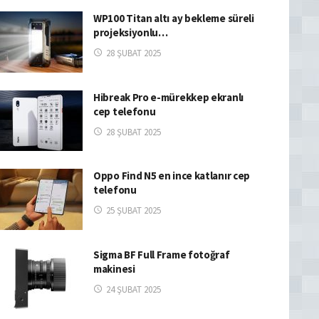
WP100 Titan altı ay bekleme süreli
projeksiyonlu…
28 ŞUBAT 2025
Hibreak Pro e-mürekkep ekranlı
cep telefonu
28 ŞUBAT 2025
Oppo Find N5 en ince katlanır cep
telefonu
25 ŞUBAT 2025
Sigma BF Full Frame fotoğraf
makinesi
24 ŞUBAT 2025