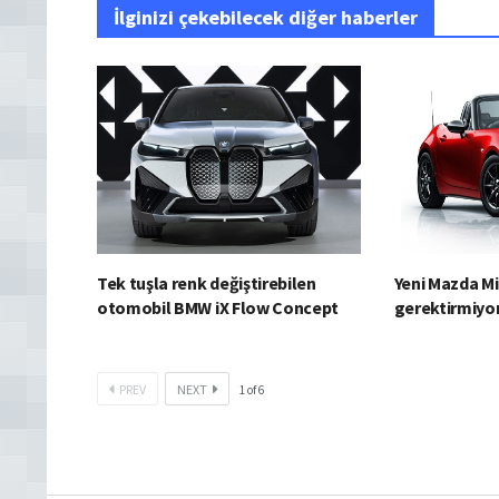
İlginizi çekebilecek diğer haberler
Tek tuşla renk değiştirebilen
Yeni Mazda M
otomobil BMW iX Flow Concept
gerektirmiyo
PREV
NEXT
1
of
6