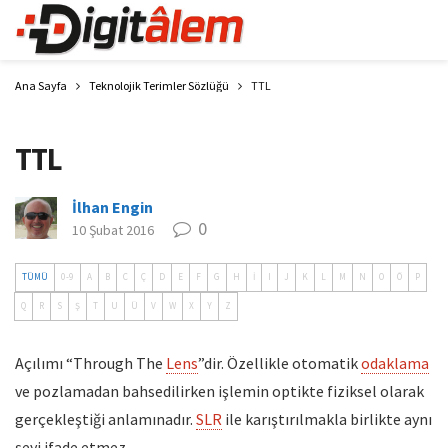
Ana Sayfa
Teknolojik Terimler Sözlüğü
TTL
TTL
İlhan Engin
0
10 Şubat 2016
TÜMÜ
0-9
A
B
C
Ç
D
E
F
G
H
İ
I
J
K
L
M
N
O
Ö
P
Q
R
S
Ş
T
U
Ü
V
W
X
Y
Z
Açılımı “Through The
Lens
”dir. Özellikle otomatik
odaklama
ve pozlamadan bahsedilirken işlemin optikte fiziksel olarak
gerçekleştiği anlamınadır.
SLR
ile karıştırılmakla birlikte aynı
şeyi ifade etmez.