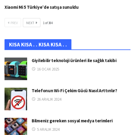
Xiaomi Mi 5 Türkiye’de satışa sunuldu
PREV
NEXT
1
of
384
KISA KISA . . KISA KISA . .
Giyilebilir teknoloji ürünleri ile sağlık takibi
16 OCAK 2025
Telefonun Wi-Fi Çekim Gücü Nasıl Arttırılır?
26 ARALIK 2024
Bilmeniz gereken sosyal medya terimleri
5 ARALIK 2024