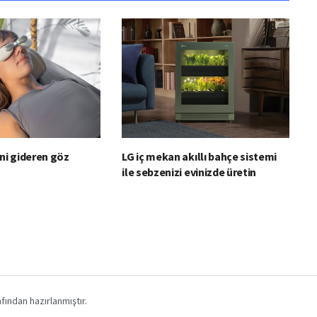
ini gideren göz
LG iç mekan akıllı bahçe sistemi
ile sebzenizi evinizde üretin
fından hazırlanmıştır.