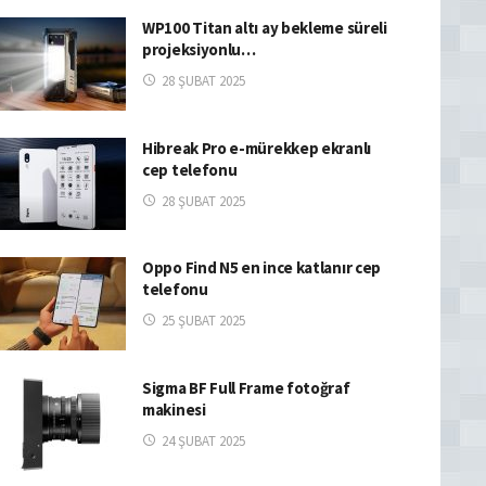
WP100 Titan altı ay bekleme süreli
projeksiyonlu…
28 ŞUBAT 2025
Hibreak Pro e-mürekkep ekranlı
cep telefonu
28 ŞUBAT 2025
Oppo Find N5 en ince katlanır cep
telefonu
25 ŞUBAT 2025
Sigma BF Full Frame fotoğraf
makinesi
24 ŞUBAT 2025