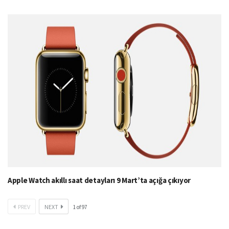
Apple Watch akıllı saat detayları 9 Mart’ta açığa çıkıyor
PREV
NEXT
1
of
97