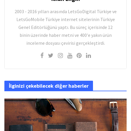
2003 - 2016 yılları arasında LetsGoDigital Türkiye ve
LetsGoMobile Türkiye internet sitelerinin Türkiye
Genel Editörlüğünü yaptı. Bu süreç içerisinde 12
binin üzerinde haber metni ve 400'e yakın ürün
inceleme dosyası çevirisi gerçekleştirdi.
İlginizi çekebilecek diğer haberler