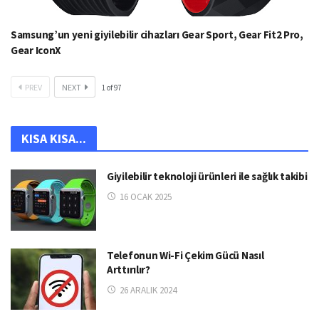
Samsung’un yeni giyilebilir cihazları Gear Sport, Gear Fit2 Pro,
Gear IconX
PREV
NEXT
1
of
97
KISA KISA...
Giyilebilir teknoloji ürünleri ile sağlık takibi
16 OCAK 2025
Telefonun Wi-Fi Çekim Gücü Nasıl
Arttırılır?
26 ARALIK 2024