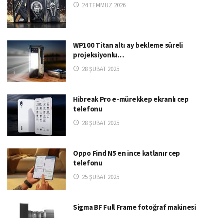
24 TEMMUZ 2026
WP100 Titan altı ay bekleme süreli
projeksiyonlu…
28 ŞUBAT 2025
Hibreak Pro e-mürekkep ekranlı cep
telefonu
28 ŞUBAT 2025
Oppo Find N5 en ince katlanır cep
telefonu
25 ŞUBAT 2025
Sigma BF Full Frame fotoğraf makinesi