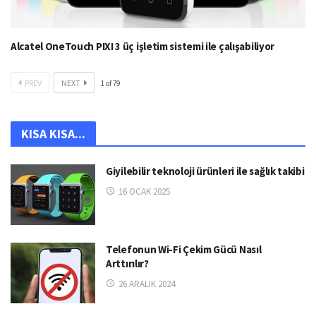
Alcatel OneTouch PIXI 3 üç işletim sistemi ile çalışabiliyor
PREV
NEXT
1
of
79
KISA KISA...
Giyilebilir teknoloji ürünleri ile sağlık takibi
16 OCAK 2025
Telefonun Wi-Fi Çekim Gücü Nasıl
Arttırılır?
26 ARALIK 2024