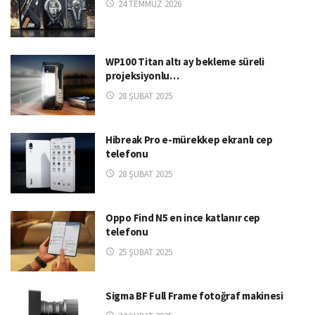
24 TEMMUZ 2026
WP100 Titan altı ay bekleme süreli
projeksiyonlu…
28 ŞUBAT 2025
Hibreak Pro e-mürekkep ekranlı cep
telefonu
28 ŞUBAT 2025
Oppo Find N5 en ince katlanır cep
telefonu
25 ŞUBAT 2025
Sigma BF Full Frame fotoğraf makinesi