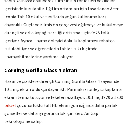
sahip. Yalnızca dokunarak tüm sınıfın tabletleri dakikalar
içerisinde kurulabilir. Eğitim ortamları için tasarlanan Acer
Iconia Tab 10 okul ve sınıflarda yoğun kullanıma karşı
dayanıklı. Güçlendirilmiş ön çerçevesi eğilmeye ve bükülmeye
dirençli ve arka kapağı sertliği arttırmak için %25 talk
içeriyor. Ayrıca, kayma önleyici dokulu kaplaması rahatça
tutulabiliyor ve öğrencilerin tableti sıkı biçimde
kavrayabilmelerine yardımcı oluyor.
Corning Gorilla Glass 4 ekran
Hasar ve çiziklere dirençli Corning Gorilla Glass 4 sayesinde
10.1 inç ekran oldukça dayanıklı. Parmak izi önleyici kaplama
ekranı temiz tutuyor ve lekeleri azaltıyor. 10.1 inç 1920 x 1200
piksel
çözünürlüklü Full HD ekran gün ışığında daha parlak
görseller ve daha iyi görünürlük için Zero Air Gap
teknolojisine sahip.