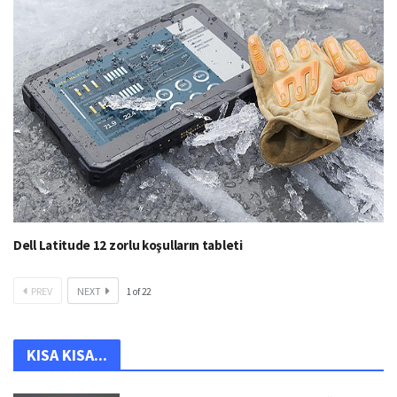
Dell Latitude 12 zorlu koşulların tableti
PREV
NEXT
1
of
22
KISA KISA...