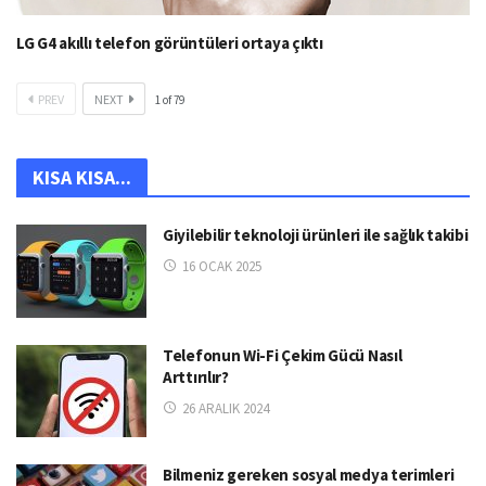
LG G4 akıllı telefon görüntüleri ortaya çıktı
PREV
NEXT
1
of
79
KISA KISA...
Giyilebilir teknoloji ürünleri ile sağlık takibi
16 OCAK 2025
Telefonun Wi-Fi Çekim Gücü Nasıl
Arttırılır?
26 ARALIK 2024
Bilmeniz gereken sosyal medya terimleri