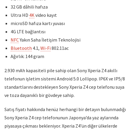
32 GB dâhili hafıza
Ultra HD
4K
video kayıt
microSD hafıza kartı yuvası
4G LTE bağlantısı
NFC
Yakın Saha İletişim Teknolojisi
Bluetooth
4.1,
Wi-Fi
802.11ac
Ağırlık: 144 gram
2.930 mAh kapasiteli pile sahip olan Sony Xperia Z4 akıllı
telefonun işletim sistemi Android 5.0 Lollipop. IP6X ve IP5/8
standartlarını destekleyen Sony Xperia Z4 cep telefonu suya
ve toza dayanıklı bir gövdeye sahip.
Satış fiyatı hakkında henüz herhangi bir detayın bulunmadığı
Sony Xperia Z4 cep telefonunun Japonya’da yaz aylarında
piyasaya çıkması bekleniyor. Xperia Z4’ün diğer ülkelerde