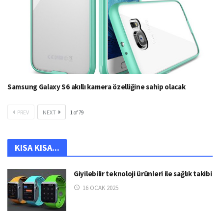
Samsung Galaxy S6 akıllı kamera özelliğine sahip olacak
PREV
NEXT
1
of
79
KISA KISA...
Giyilebilir teknoloji ürünleri ile sağlık takibi
16 OCAK 2025