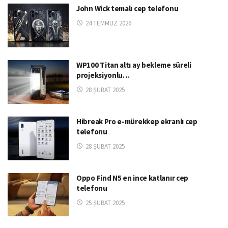
John Wick temalı cep telefonu
24 TEMMUZ 2026
WP100 Titan altı ay bekleme süreli
projeksiyonlu…
28 ŞUBAT 2025
Hibreak Pro e-mürekkep ekranlı cep
telefonu
28 ŞUBAT 2025
Oppo Find N5 en ince katlanır cep
telefonu
25 ŞUBAT 2025