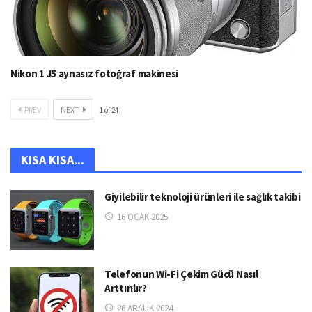
Nikon 1 J5 aynasız fotoğraf makinesi
PREV
NEXT
1
of
24
KISA KISA...
Giyilebilir teknoloji ürünleri ile sağlık takibi
16 OCAK 2025
Telefonun Wi-Fi Çekim Gücü Nasıl
Arttırılır?
26 ARALIK 2024