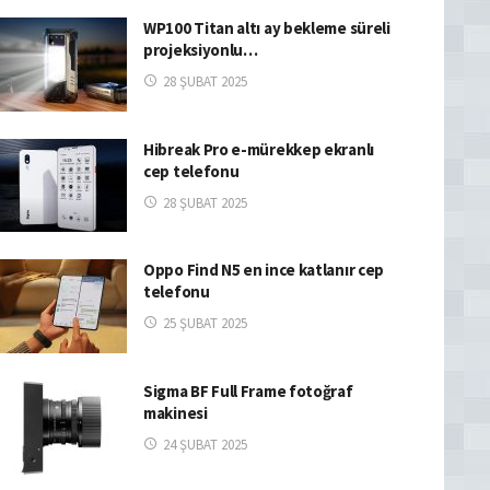
WP100 Titan altı ay bekleme süreli
projeksiyonlu…
28 ŞUBAT 2025
Hibreak Pro e-mürekkep ekranlı
cep telefonu
28 ŞUBAT 2025
Oppo Find N5 en ince katlanır cep
telefonu
25 ŞUBAT 2025
Sigma BF Full Frame fotoğraf
makinesi
24 ŞUBAT 2025