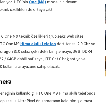
irleniyor. HTC’nin
One (M8)
modelinin devamı
nik özellikleri de ortaya çıktı.
 One M9 teknik özellikleri @upleaks web sitesi
e HTC One M9
Hima akıllı telefon
dört tanesi 2.0 Ghz ve
ragon 810 sekiz çekirdekli bir işlemciye, 3GB DDR4
2 / 64GB dahili hafızaya, LTE Cat 6 bağlantıya ve
.0 kullanıcı arayüzüne sahip olacak.
mera
eneğinin kullanıldığı HTC One M9 Hima akıllı telefonda
piksellik UltraPixel ön kameranın kaldırılmış olması