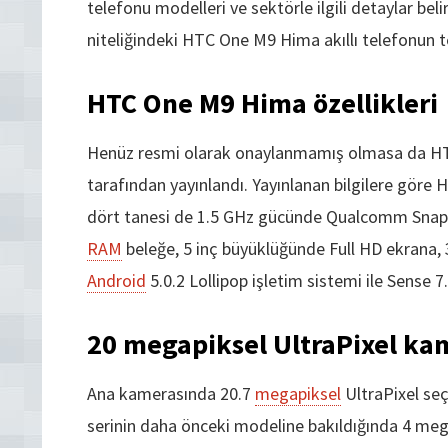
telefonu modelleri ve sektörle ilgili detaylar bel
niteliğindeki HTC One M9 Hima akıllı telefonun tek
HTC One M9 Hima özellikleri
Henüz resmi olarak onaylanmamış olmasa da HTC
tarafından yayınlandı. Yayınlanan bilgilere gör
dört tanesi de 1.5 GHz gücünde Qualcomm Snapd
RAM
beleğe, 5 inç büyüklüğünde Full HD ekrana, 3
Android
5.0.2 Lollipop işletim sistemi ile Sense 7
20 megapiksel UltraPixel ka
Ana kamerasında 20.7
megapiksel
UltraPixel seç
serinin daha önceki modeline bakıldığında 4 mega