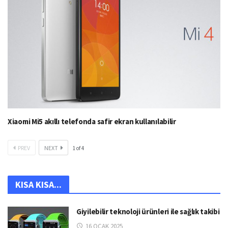
Xiaomi Mi5 akıllı telefonda safir ekran kullanılabilir
PREV
NEXT
1
of
4
KISA KISA...
Giyilebilir teknoloji ürünleri ile sağlık takibi
16 OCAK 2025