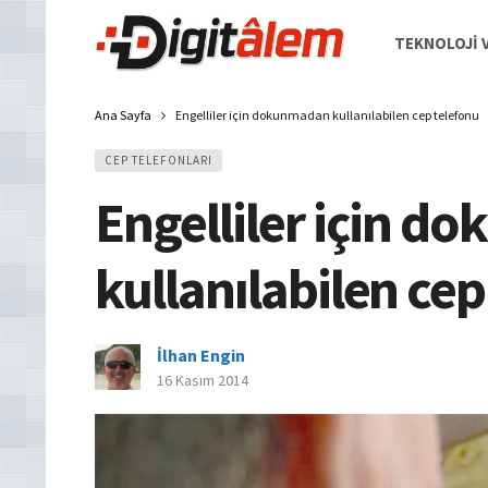
TEKNOLOJI V
Ana Sayfa
Engelliler için dokunmadan kullanılabilen cep telefonu
CEP TELEFONLARI
Engelliler için 
kullanılabilen cep
İlhan Engin
16 Kasım 2014