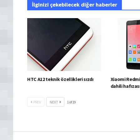
İlginizi çekebilecek diğer haberler
HTC A12 teknik özellikleri sızdı
Xiaomi Redmi
dahili hafızas
PREV
NEXT
1
of
19