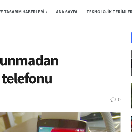
E TASARIM HABERLERI •
ANA SAYFA
TEKNOLOJIK TERIMLE
dokunmadan
 telefonu
0