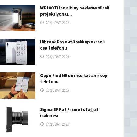
WP100 Titan altı ay bekleme süreli
projeksiyonlu…
28 ŞUBAT 2025
Hibreak Pro e-mürekkep ekranlı
cep telefonu
28 ŞUBAT 2025
Oppo Find N5 en ince katlanır cep
telefonu
25 ŞUBAT 2025
Sigma BF Full Frame fotoğraf
makinesi
24 ŞUBAT 2025