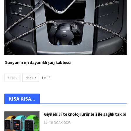
Dünyanın en dayanıklı şarj kablosu
PREV
NEXT
1
of
97
KISA KISA...
Giyilebilir teknoloji ürünleri ile sağlık takibi
16 OCAK 2025