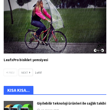
LeafxPro bisiklet şemsiyesi
PREV
NEXT
1
of
97
KISA KISA...
Giyilebilir teknoloji ürünleri ile sağlık takibi