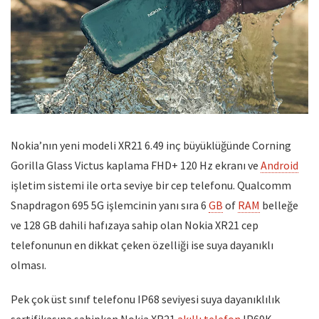
Nokia’nın yeni modeli XR21 6.49 inç büyüklüğünde Corning
Gorilla Glass Victus kaplama FHD+ 120 Hz ekranı ve
Android
işletim sistemi ile orta seviye bir cep telefonu. Qualcomm
Snapdragon 695 5G işlemcinin yanı sıra 6
GB
of
RAM
belleğe
ve 128 GB dahili hafızaya sahip olan Nokia XR21 cep
telefonunun en dikkat çeken özelliği ise suya dayanıklı
olması.
Pek çok üst sınıf telefonu IP68 seviyesi suya dayanıklılık
sertifikasına sahipken Nokia XR21
akıllı telefon
IP69K