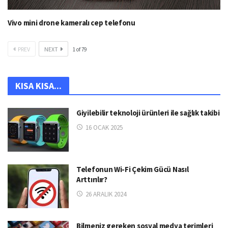
Vivo mini drone kameralı cep telefonu
PREV
NEXT
1
of
79
KISA KISA...
Giyilebilir teknoloji ürünleri ile sağlık takibi
16 OCAK 2025
Telefonun Wi-Fi Çekim Gücü Nasıl
Arttırılır?
26 ARALIK 2024
Bilmeniz gereken sosyal medya terimleri