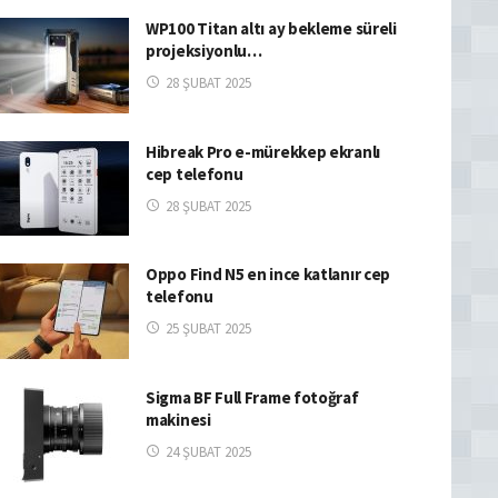
WP100 Titan altı ay bekleme süreli
projeksiyonlu…
28 ŞUBAT 2025
Hibreak Pro e-mürekkep ekranlı
cep telefonu
28 ŞUBAT 2025
Oppo Find N5 en ince katlanır cep
telefonu
25 ŞUBAT 2025
Sigma BF Full Frame fotoğraf
makinesi
24 ŞUBAT 2025