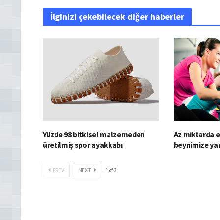
İlginizi çekebilecek diğer haberler
Yüzde 98 bitkisel malzemeden
Az miktarda e
üretilmiş spor ayakkabı
beynimize yar
PREV
NEXT
1
of
3