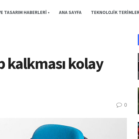
E TASARIM HABERLERI •
ANA SAYFA
TEKNOLOJIK TERIMLE
up kalkması kolay
0