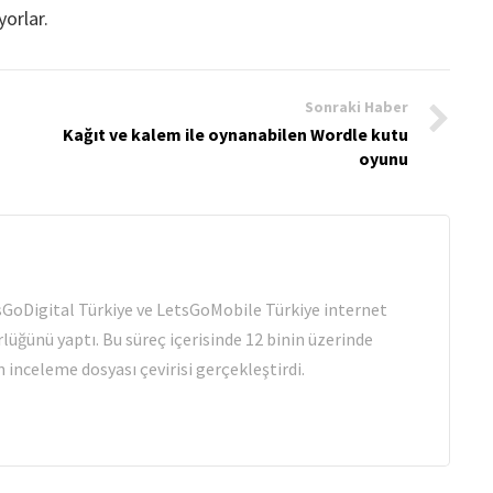
yorlar.
Sonraki Haber
Kağıt ve kalem ile oynanabilen Wordle kutu
oyunu
tsGoDigital Türkiye ve LetsGoMobile Türkiye internet
rlüğünü yaptı. Bu süreç içerisinde 12 binin üzerinde
 inceleme dosyası çevirisi gerçekleştirdi.