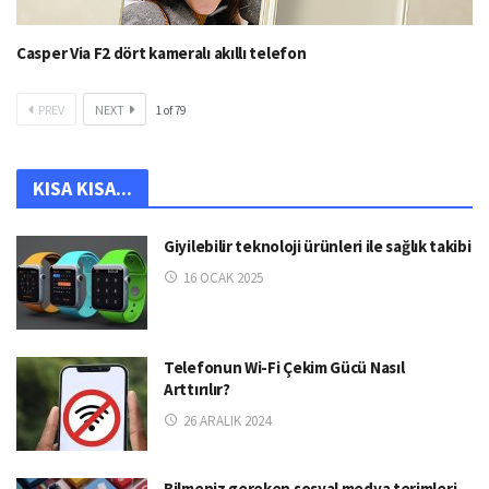
Casper Via F2 dört kameralı akıllı telefon
PREV
NEXT
1
of
79
KISA KISA...
Giyilebilir teknoloji ürünleri ile sağlık takibi
16 OCAK 2025
Telefonun Wi-Fi Çekim Gücü Nasıl
Arttırılır?
26 ARALIK 2024
Bilmeniz gereken sosyal medya terimleri