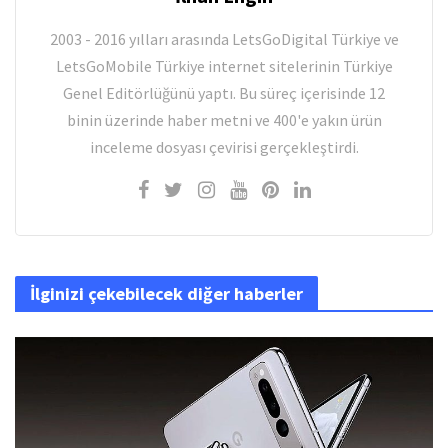
2003 - 2016 yılları arasında LetsGoDigital Türkiye ve
LetsGoMobile Türkiye internet sitelerinin Türkiye
Genel Editörlüğünü yaptı. Bu süreç içerisinde 12
binin üzerinde haber metni ve 400'e yakın ürün
inceleme dosyası çevirisi gerçekleştirdi.
İlginizi çekebilecek diğer haberler