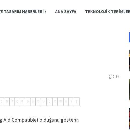
E TASARIM HABERLERI •
ANA SAYFA
TEKNOLOJIK TERIMLE
0
O
Ö
P
Q
R
S
Ş
T
U
Ü
V
W
X
Y
Z
ng Aid Compatible) olduğunu gösterir.