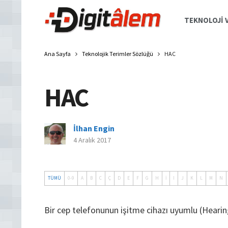
TEKNOLOJI V
Ana Sayfa
Teknolojik Terimler Sözlüğü
HAC
HAC
İlhan Engin
4 Aralık 2017
TÜMÜ
0-9
A
B
C
Ç
D
E
F
G
H
İ
I
J
K
L
M
N
Bir cep telefonunun işitme cihazı uyumlu (Heari