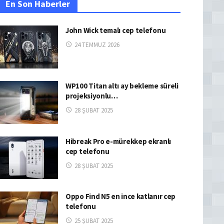
En Son Haberler
John Wick temalı cep telefonu
24 TEMMUZ 2026
WP100 Titan altı ay bekleme süreli
projeksiyonlu…
28 ŞUBAT 2025
Hibreak Pro e-mürekkep ekranlı
cep telefonu
28 ŞUBAT 2025
Oppo Find N5 en ince katlanır cep
telefonu
25 ŞUBAT 2025