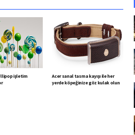
llipop işletim
Acer sanal tasma kayışı ile her
or
yerde köpeğinize göz kulak olun