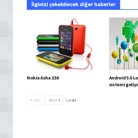
İlginizi çekebilecek diğer haberler
Nokia Asha 230
Android 5.0 Lo
sistemi geliy
PREV
NEXT
1
of
384