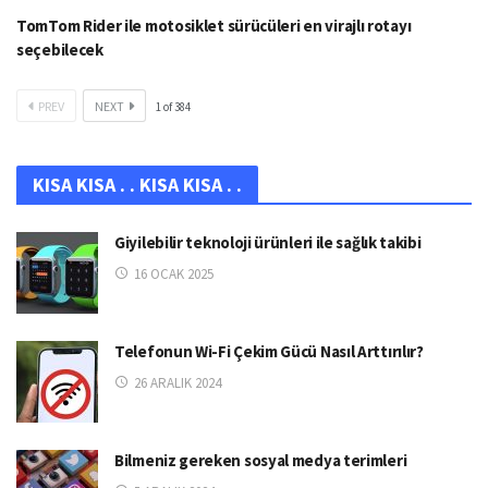
TomTom Rider ile motosiklet sürücüleri en virajlı rotayı
seçebilecek
PREV
NEXT
1
of
384
KISA KISA . . KISA KISA . .
Giyilebilir teknoloji ürünleri ile sağlık takibi
16 OCAK 2025
Telefonun Wi-Fi Çekim Gücü Nasıl Arttırılır?
26 ARALIK 2024
Bilmeniz gereken sosyal medya terimleri