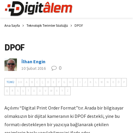
Ana Sayfa
Teknolojik Terimler Sözlüğü
DPOF
DPOF
İlhan Engin
0
10 Şubat 2016
TÜMÜ
0-9
A
B
C
Ç
D
E
F
G
H
İ
I
J
K
L
M
N
O
Ö
P
Q
R
S
Ş
T
U
Ü
V
W
X
Y
Z
Açılımı “Digital Print Order Format”tır. Arada bir bilgisayar
olmaksızın bir dijital kameranın ki DPOF destekli, yine bu
formatı destekleyen bir yazıcıya bağlanarak çekilen
resimlerin baskı yapılabilmesini ifade eder.